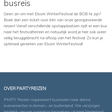
busreis
Geen zin om met Elsom WinterFestival de BOB te zijn?
Boek dan een ticket voor één van onze georganiseerde
reizen! Vanaf verschillende opstapplaatsen rijdt er een bus
naar het festivalterrein en natuurlijk word je hier ook weer
veilig teruggebracht na afloop van het festival. Zo kun je
optimaal genieten van Elsom WinterFestival!
OVER PARTYREIZEN
PARTY Reizen organiseert busreizen naar dance
evenementen in binnen,- en buitenland. We verzorgen
landelijk vervoer waardoor bezoekers uit heel Nederland