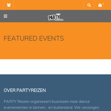
Skip
0
to
content
FEATURED EVENTS
OVER PARTYREIZEN
PARTY Reizen organiseert busreizen naar dance
evenementen in binnen,- en buitenland. We verzorgen