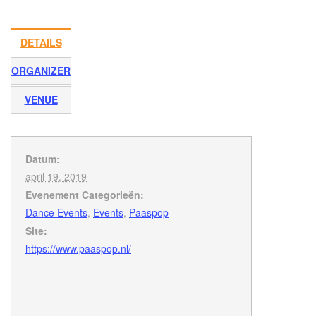
DETAILS
ORGANIZER
VENUE
Datum:
april 19, 2019
Evenement Categorieën:
Dance Events
,
Events
,
Paaspop
Site:
https://www.paaspop.nl/