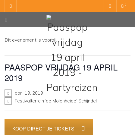
Skip
0
to
content
Dit evenement is voorbij.
PAASPOP VRIJDAG 19 APRIL
2019
april 19, 2019
Festivalterrein ‘de Molenheide’ Schijndel
KOOP DIRECT JE TICKETS