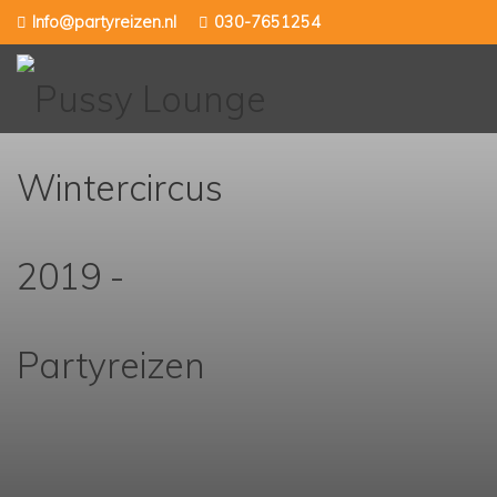
Skip
Info@partyreizen.nl
030-7651254
to
content