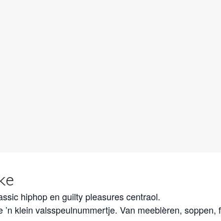
ske
sic hiphop en guilty pleasures centraol.
e ’n klein valsspeulnummertje. Van meeblèren, soppen, fl