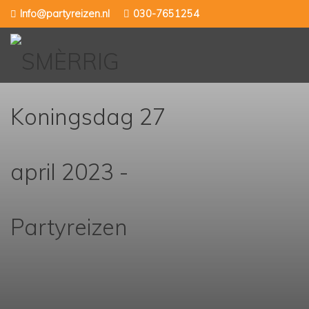
Skip
Info@partyreizen.nl
030-7651254
to
content