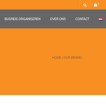
0
BUSREIS ORGANISEREN
OVER ONS
CONTACT
HOME
»
OUR BRAND