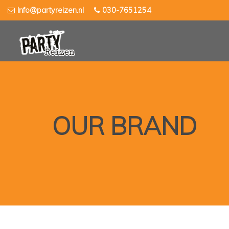
Skip
Info@partyreizen.nl
030-7651254
to
content
OUR BRAND