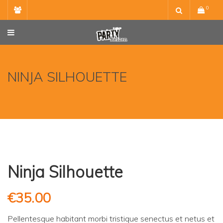
Skip
0
to
content
NINJA SILHOUETTE
Ninja Silhouette
€
35.00
Pellentesque habitant morbi tristique senectus et netus et