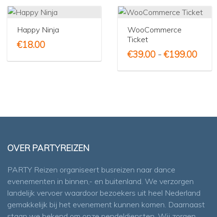
Happy Ninja
WooCommerce
Ticket
€
18.00
Prijs
€
39.00
-
€
199.00
€39.
tot
€199
OVER PARTYREIZEN
PARTY Reizen organiseert busreizen naar dance
evenementen in binnen,- en buitenland. We verzorgen
landelijk vervoer waardoor bezoekers uit heel Nederland
gemakkelijk bij het evenement kunnen komen. Daarnaast
staan we bekend om onze pendeldiensten. Wij zorgen