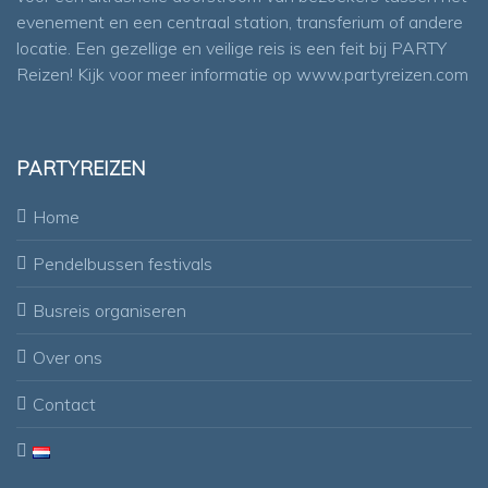
e
evenement en een centraal station, transferium of andere
n
locatie. Een gezellige en veilige reis is een feit bij PARTY
Reizen! Kijk voor meer informatie op
www.partyreizen.com
n
a
v
PARTYREIZEN
i
Home
g
Pendelbussen festivals
a
t
Busreis organiseren
i
Over ons
e
Contact