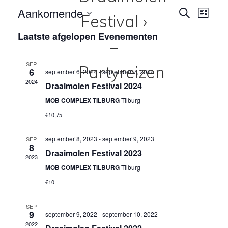
Aankomende
E
E
Z
L
O
v
S
I
v
E
Laatste afgelopen Evenementen
J
e
e
K
e
S
l
E
n
T
n
N
e
SEP
e
6
september 6, 2024
-
september 7, 2024
c
e
2024
m
Draaimolen Festival 2024
t
m
e
e
MOB COMPLEX TILBURG
Tilburg
e
n
e
€10,75
r
t
n
e
september 8, 2023
-
september 9, 2023
SEP
w
8
e
t
Draaimolen Festival 2023
2023
e
n
e
MOB COMPLEX TILBURG
Tilburg
e
d
€10
n
a
r
t
Z
g
SEP
u
9
september 9, 2022
-
september 10, 2022
a
o
m
2022