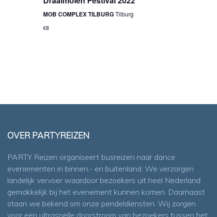
Draaimolen Festival 2022
v
.
e
MOB COMPLEX TILBURG
Tilburg
e
k
€8
n
e
n
n
a
e
v
i
n
g
w
a
e
t
OVER PARTYREIZEN
e
i
r
PARTY Reizen organiseert busreizen naar dance
e
evenementen in binnen,- en buitenland. We verzorgen
g
landelijk vervoer waardoor bezoekers uit heel Nederland
e
gemakkelijk bij het evenement kunnen komen. Daarnaast
staan we bekend om onze pendeldiensten. Wij zorgen
v
voor een ultrasnelle doorstroom van bezoekers tussen het