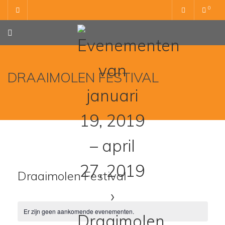
Skip
0
to
content
DRAAIMOLEN FESTIVAL
Draaimolen Festival
Er zijn geen aankomende evenementen.