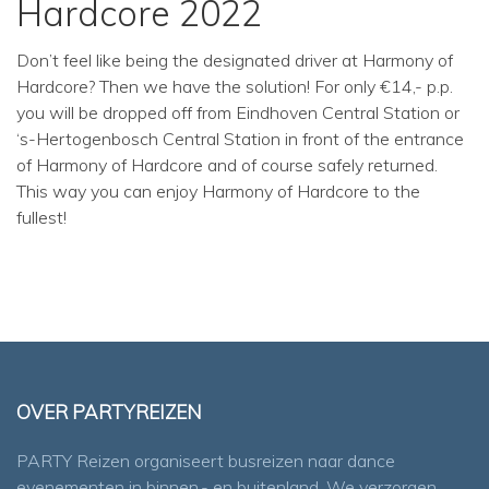
Hardcore 2022
Don’t feel like being the designated driver at Harmony of
Hardcore? Then we have the solution! For only €14,- p.p.
you will be dropped off from Eindhoven Central Station or
‘s-Hertogenbosch Central Station in front of the entrance
of Harmony of Hardcore and of course safely returned.
This way you can enjoy Harmony of Hardcore to the
fullest!
OVER PARTYREIZEN
PARTY Reizen organiseert busreizen naar dance
evenementen in binnen,- en buitenland. We verzorgen