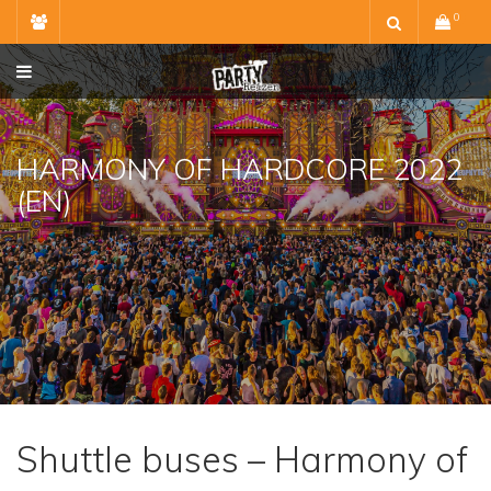
Skip
0
to
content
HARMONY OF HARDCORE 2022
(EN)
Shuttle buses – Harmony of